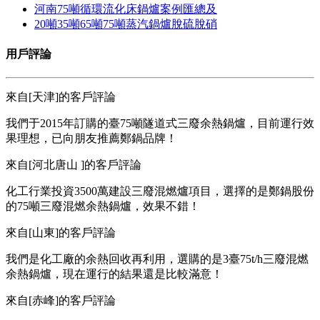
河南75噸循環流化床鍋爐案例匯總及
20噸35噸65噸75噸蒸汽鍋爐脫硫脫硝
用戶評論
來自[天津]的客戶評論
我們于2015年訂購的臺75噸隧道式三廢余熱鍋爐，目前運行效
果理想，已向朋友推薦鄭鍋品牌！
來自[河北唐山 ]的客戶評論
化工行業投資3500萬建設三廢混燃爐項目，選擇的是鄭鍋股份
的75噸三廢混燃余熱鍋爐，效果不錯！
來自[山東]的客戶評論
我們是化工廠的余熱回收再利用，選購的是3臺75t/h三廢混燃
余熱鍋爐，現在運行的結果還是比較滿意！
來自[赤峰]的客戶評論