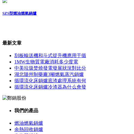
SZS型燃油燃氣鍋爐
最新文章
刮板輸送機和斗式提升機應用于循
1MW生物質電廠消耗多少度電
中美垃圾焚燒發電發展狀況對比分
湖北隨州制藥廠3噸燃氣蒸汽鍋爐
循環流化床鍋爐底渣處理系統有何
循環流化床鍋爐冷渣器為什么會發
我們的產品
燃油燃氣鍋爐
余熱回收鍋爐