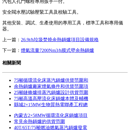
汽包人孔門螺栓專用扳手一付。
安全閥水壓試驗壓緊工具及校驗工具。
其他安裝、調試、生產使用的專用工具，標準工具和專用儀
器。
上一篇：
26.9t/h垃圾焚燒余熱鍋爐項目設備規格
下一篇：
煙氣流量7200Nm3/h膜式壁余熱鍋爐
相關新聞
75噸循環流化床蒸汽鍋爐供貨范圍和
余熱鍋爐廠家煙氣條件和供貨范圍項
25噸鏈條爐排蒸汽鍋爐設計供貨范圍
75噸高溫高壓流化床鍋爐本體及輔機
縣城2×15MW生物質熱電聯產工程總
內蒙古2×58MW循環流化床鍋爐項目
常見余熱鍋爐的供貨范圍
40T/65T/75噸燃油燃氣蒸汽鍋爐發電