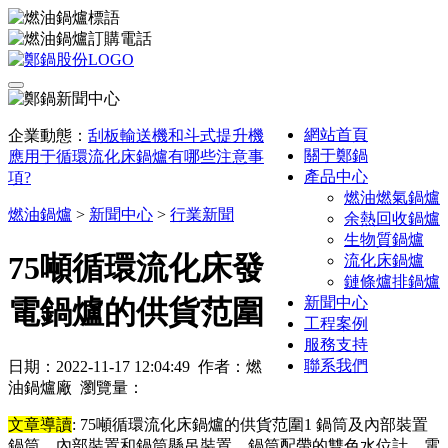
網站首頁
企業動態：
刮板輸送機和斗式提升機
關于鄭鍋
應用于循環流化床鍋爐有哪些注意事
產品中心
項?
燃油燃氣鍋爐
燃油鍋爐
>
新聞中心
>
行業新聞
余熱回收鍋爐
生物質鍋爐
75噸循環流化床發
流化床鍋爐
鏈條爐排鍋爐
新聞中心
電鍋爐的供貨范圍
工程案例
服務支持
聯系我們
日期：2022-11-17 12:04:49 作者：燃
油鍋爐廠 瀏覽量：
文章導讀
: 75噸循環流化床鍋爐的供貨范圍1 鍋筒及內部裝置
鍋筒、內部裝置和鍋筒懸吊裝置，鍋筒配帶的雙色水位計，電