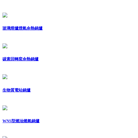
玻璃熔爐煙氣余熱鍋爐
碳素回轉窯余熱鍋爐
生物質電站鍋爐
WNS型燃油燃氣鍋爐