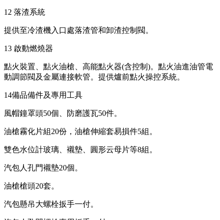
12 落渣系統
提供至冷渣機入口處落渣管和卸渣控制閥。
13 啟動燃燒器
點火裝置、點火油槍、高能點火器(含控制)。點火油進油管電
動調節閥及金屬連接軟管。提供爐前點火操控系統。
14備品備件及專用工具
風帽鐘罩頭50個、防磨護瓦50件。
油槍霧化片組20份，油槍伸縮套易損件5組。
雙色水位計玻璃、襯墊、圓形云母片等8組。
汽包人孔門襯墊20個。
油槍槍頭20套。
汽包懸吊大螺栓扳手一付。