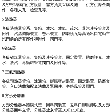
及密封結構由供方設計，需方負責采購及施工，供方供應金屬
件、各種人孔、檢查孔等。
5 過熱器
各級過熱器管系、集箱、放水、放氣、疏水、蒸汽連接管道及
附件、汽溫調節裝置、懸吊裝置、防磨護瓦等高過出口電動主
汽門前的所有部件和附件、閥門等。
6省煤器
各級省煤器管束、集箱及連接管道、固定裝置、防磨護瓦、放
水、放汽、再循環管道閥門及附件等。
7 空氣預熱器
各級預熱器管箱、連通箱、膨脹密封裝置、固定裝置、防磨套
管、入口法蘭和配套法蘭及緊固件、旁路風管及閥門。
8 方形分離器
方形分離器本體膜式壁、回料閥裝置、返料口膨脹節以及方形
分離器回料立管。分離器放灰管至±0米1.5米處。