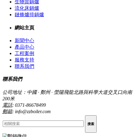
生物質鍋爐
流化床鍋爐
鏈條爐排鍋爐
網站主頁
新聞中心
產品中心
工程案例
服務支持
聯系我們
聯系我們
公司地址：中國 · 鄭州 · 滎陽飛龍北路與科學大道交叉口向南
200米
電話:
0371-86678499
郵箱:
info@zzboiler.com
搜索