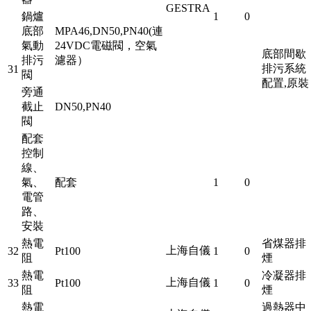
GESTRA
鍋爐
1
0
底部
MPA46,DN50,PN40(連
氣動
24VDC電磁閥，空氣
底部間歇
排污
濾器）
排污系統
31
閥
配置,原裝
旁通
截止
DN50,PN40
閥
配套
控制
線、
氣、
配套
1
0
電管
路、
安裝
熱電
省煤器排
上海自儀
32
Pt100
1
0
阻
煙
熱電
冷凝器排
上海自儀
33
Pt100
1
0
阻
煙
熱電
過熱器中