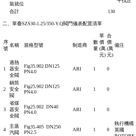
平找正
裝就位
合計
130
二、單臺SZS30-1.25/350-Y.Q閥門儀表配置清單
單
合
序
數
價
價
名稱
規格型號
制造商
備注
號
量
(萬
(萬
元)
元)
過熱
Fig35.902 DN125
1
器安
ARI
1
0
PN4.0
全閥
鍋筒
Fig25.902 DN125
2
安全
ARI
1
0
PN4.0
閥
省煤
Fig25.902 DN40
3
器安
ARI
1
0
PN4.0
全閥
執行機構
主蒸
Fig35.405 DN250
4
ARI
1
0
英國
PN2.5
汽閥
ROTOR