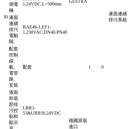
GESTRA
1,24VDC,L=500mm
測電
極
液面連續
30
液面
排污系統
連續
BAE46-1,EF1-
排污
1,230VAC,DN40,PN40
電動
閥
配套
控制
線、
氣、
配套
1
0
電管
路、
安裝
液面
和底
部排
LRR1-
污控
53&URB50,24VDC
制和
德國原裝
顯示
進口
器