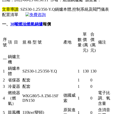
文章導讀
: SZS30-1.25/350-Y.Q鍋爐本體,控制系統及閥門儀表
配置清單
一、
30噸燃油燃氣鍋爐
報價
單
合
序
數
價
價
項 目
規 格 型 號
產地
備注
號
量
(萬
(萬
元)
元)
鍋爐主
一
機
鍋爐本
1
SZS30-1.25/350-Y.Q
1
130
130
體
2
省煤器
配套
1
0
3
冷凝器
配套
1
0
燃燒器
電子比
德國威
WKG80/5-A ZM-1SF
4
（燃
1
0
調、氧
DN150
索
氣）
含量
原裝進
含消音
鼓風機
110kw(變頻)
5
1
0