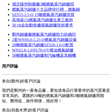
湖北隨州制藥廠3噸燃氣蒸汽鍋爐招
燃氣蒸汽鍋爐十大品牌排行榜，燃氣鍋
SZS15-2.5-Q 15噸燃氣蒸汽鍋爐供貨
高海拔15t燃氣蒸汽鍋爐生產工藝和
30 t/h全自動焦爐煤氣鍋爐技術要求
鄭州鍋爐廠燃氣蒸汽鍋爐助力紡織印
2套WNS6.0-1.25-Q燃氣蒸汽鍋爐設備
20噸燃氣蒸汽鍋爐SZS20-1.6-Q配置
WNS2.8-1.0/95/70-QY燃油燃氣鍋爐
50噸燃氣蒸汽鍋爐和汽輪機及其輔機
用戶評論
來自[鄭州]的客戶評論
我們是鄭州的一家食品廠，要知道食品行業要求的蒸汽質量是
非常高的。選購的10噸的燃氣蒸汽鍋爐和2噸燃氣鍋爐周期
短、費用低，操作簡便，很好用！
來自[烏魯木齊]的客戶評論