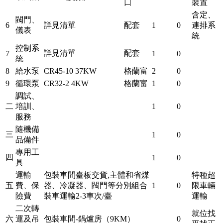
口
裝置
含定、
閥門、
6
詳見清單
配套
1
0
連排系
儀表
統
控制系
詳見清單
配套
7
1
0
統
8
給水泵
CR45-10 37KW
格蘭富
2
0
9
循環泵
CR32-2 4KW
格蘭富
1
0
調試、
二
培訓、
1
0
服務
隨機備
三
1
0
品備件
專用工
四
1
0
具
運輸
包裝車間臺板交貨,主體和省煤
特種超
五
費、保
器、冷凝器、閥門等分別組合
1
0
限車輛
險費
裝車運輸2-3車次/臺
運輸
二次轉
就位找
六
運及吊
包裝車間-鍋爐房（9KM）
0