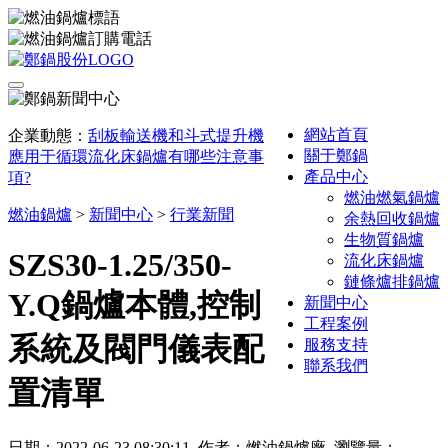
網站首頁
企業動態：
刮板輸送機和斗式提升機
關于鄭鍋
應用于循環流化床鍋爐有哪些注意事
產品中心
項?
燃油燃氣鍋爐
燃油鍋爐
>
新聞中心
>
行業新聞
余熱回收鍋爐
生物質鍋爐
SZS30-1.25/350-
流化床鍋爐
鏈條爐排鍋爐
Y.Q鍋爐本體,控制
新聞中心
工程案例
系統及閥門儀表配
服務支持
聯系我們
置清單
日期：2022-06-23 08:30:11 作者：燃油鍋爐廠 瀏覽量：