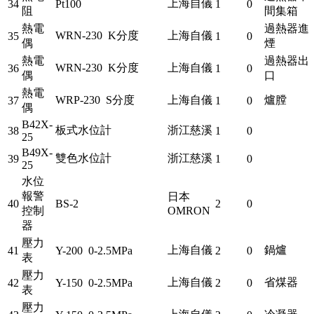
上海自儀
34
Pt100
1
0
阻
間集箱
熱電
過熱器進
WRN-230 K分度
上海自儀
35
1
0
偶
煙
熱電
過熱器出
WRN-230 K分度
上海自儀
36
1
0
偶
口
熱電
WRP-230 S分度
上海自儀
爐膛
37
1
0
偶
B42X-
板式水位計
浙江慈溪
38
1
0
25
B49X-
雙色水位計
浙江慈溪
39
1
0
25
水位
報警
日本
40
BS-2
2
0
控制
OMRON
器
壓力
上海自儀
鍋爐
41
Y-200 0-2.5MPa
2
0
表
壓力
上海自儀
省煤器
42
Y-150 0-2.5MPa
2
0
表
壓力