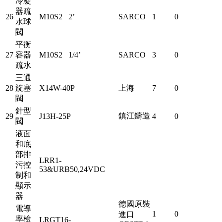
冷凝
器疏
26
M10S2 2’
SARCO
1
0
水球
閥
平衡
27
容器
M10S2 1/4’
SARCO
3
0
疏水
三通
28
旋塞
X14W-40P
上海
7
0
閥
針型
鎮江鑄造
29
J13H-25P
4
0
閥
液面
和底
部排
LRR1-
污控
53&URB50,24VDC
制和
顯示
器
德國原裝
電導
1
0
進口
率檢
LRGT16-