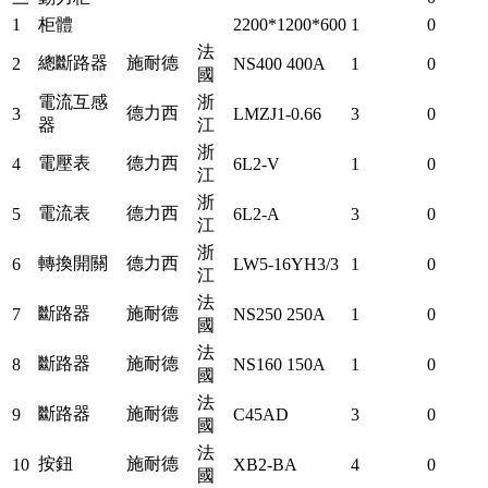
1
柜體
2200*1200*600
1
0
法
總斷路器
施耐德
2
NS400 400A
1
0
國
電流互感
浙
德力西
3
LMZJ1-0.66
3
0
器
江
浙
電壓表
德力西
4
6L2-V
1
0
江
浙
電流表
德力西
5
6L2-A
3
0
江
浙
轉換開關
德力西
6
LW5-16YH3/3
1
0
江
法
斷路器
施耐德
7
NS250 250A
1
0
國
法
斷路器
施耐德
8
NS160 150A
1
0
國
法
斷路器
施耐德
9
C45AD
3
0
國
法
按鈕
施耐德
10
XB2-BA
4
0
國