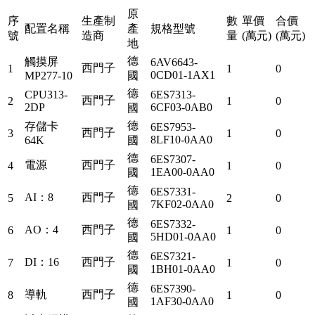
原
序
生產制
數
單價
合價
配置名稱
產
規格型號
號
造商
量
(萬元)
(萬元)
地
德
觸摸屏
6AV6643-
西門子
1
1
0
0CD01-1AX1
MP277-10
國
德
CPU313-
6ES7313-
西門子
2
1
0
2DP
6CF03-0AB0
國
德
存儲卡
6ES7953-
西門子
3
1
0
8LF10-0AA0
64K
國
德
6ES7307-
電源
西門子
4
1
0
1EA00-0AA0
國
德
6ES7331-
AI：8
西門子
5
2
0
7KF02-0AA0
國
德
6ES7332-
AO：4
西門子
6
1
0
5HD01-0AA0
國
德
6ES7321-
DI：16
西門子
7
1
0
1BH01-0AA0
國
德
6ES7390-
導軌
西門子
8
1
0
1AF30-0AA0
國