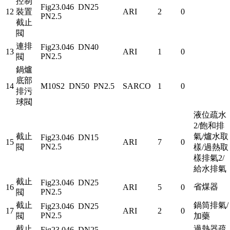
控制
Fig23.046 DN25
12
裝置
ARI
2
0
PN2.5
截止
閥
連排
Fig23.046 DN40
13
ARI
1
0
PN2.5
閥
鍋爐
底部
14
M10S2 DN50 PN2.5
SARCO
1
0
排污
球閥
液位疏水
2/飽和排
截止
氣/爐水取
Fig23.046 DN15
15
ARI
7
0
PN2.5
閥
樣/過熱取
樣排氣2/
給水排氣
截止
Fig23.046 DN25
省煤器
16
ARI
5
0
PN2.5
閥
截止
鍋筒排氣/
Fig23.046 DN25
17
ARI
2
0
PN2.5
閥
加藥
截止
過熱器疏
Fig23.046 DN25