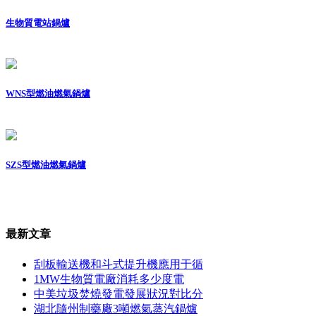
生物質電站鍋爐
WNS型燃油燃氣鍋爐
SZS型燃油燃氣鍋爐
最新文章
刮板輸送機和斗式提升機應用于循
1MW生物質電廠消耗多少度電
中美垃圾焚燒發電發展狀況對比分
湖北隨州制藥廠3噸燃氣蒸汽鍋爐