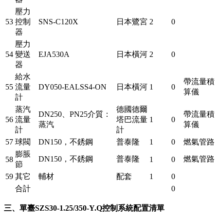
壓力
53
控制
SNS-C120X
日本鷺宮
2
0
器
壓力
54
變送
EJA530A
日本橫河
2
0
器
給水
帶流量積
55
流量
DY050-EALSS4-ON
日本橫河
1
0
算儀
計
蒸汽
德國德爾
DN250、PN25介質：
帶流量積
56
流量
塔巴流量
1
0
蒸汽
算儀
計
計
57
球閥
DN150，不銹鋼
普泰隆
1
0
燃氣管路
膨脹
DN150，不銹鋼
普泰隆
燃氣管路
58
1
0
節
59
其它
輔材
配套
1
0
合計
0
三、單臺SZS30-1.25/350-Y.Q控制系統配置清單