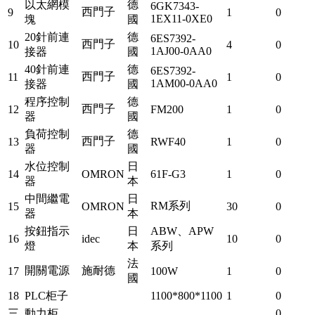
以太網模
德
6GK7343-
西門子
9
1
0
1EX11-0XE0
塊
國
20針前連
德
6ES7392-
西門子
10
4
0
1AJ00-0AA0
接器
國
40針前連
德
6ES7392-
西門子
11
1
0
1AM00-0AA0
接器
國
程序控制
德
西門子
12
FM200
1
0
器
國
負荷控制
德
西門子
13
RWF40
1
0
器
國
水位控制
日
14
OMRON
61F-G3
1
0
器
本
中間繼電
日
RM系列
15
OMRON
30
0
器
本
按鈕指示
日
ABW、APW
16
idec
10
0
燈
本
系列
法
開關電源
施耐德
17
100W
1
0
國
18
PLC柜子
1100*800*1100
1
0
三
動力柜
0