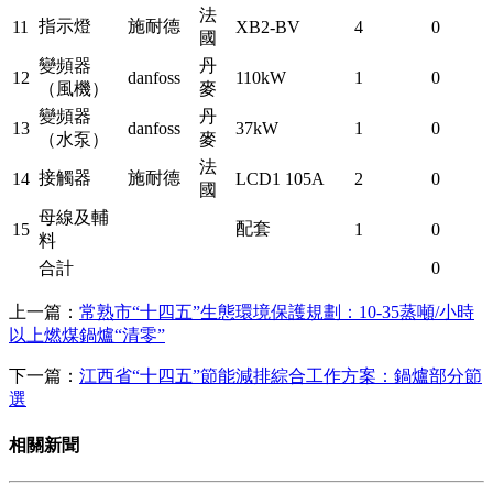
法
指示燈
施耐德
11
XB2-BV
4
0
國
變頻器
丹
12
danfoss
110kW
1
0
（風機）
麥
變頻器
丹
13
danfoss
37kW
1
0
（水泵）
麥
法
接觸器
施耐德
14
LCD1 105A
2
0
國
母線及輔
配套
15
1
0
料
合計
0
上一篇：
常熟市“十四五”生態環境保護規劃：10-35蒸噸/小時
以上燃煤鍋爐“清零”
下一篇：
江西省“十四五”節能減排綜合工作方案：鍋爐部分節
選
相關新聞