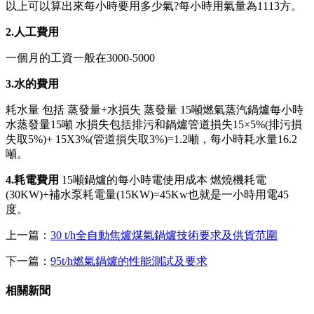
以上可以算出來每小時要用多少氣?每小時用氣量為1113方。
2.人工費用
一個月的工資一般在3000-5000
3.水的費用
耗水量 包括 蒸發量+水損失 蒸發量 15噸燃氣蒸汽鍋爐每小時
水蒸發量15噸 水損失包括排污和鍋爐管道損失15×5%(排污損
失取5%)+ 15X3%(管道損失取3%)=1.2噸，每小時耗水量16.2
噸。
4.耗電費用
15噸鍋爐的每小時電使用成本 燃燒機耗電
(30KW)+補水泵耗電量(15KW)=45Kw也就是一小時用電45
度。
上一篇：
30 t/h全自動焦爐煤氣鍋爐技術要求及供貨范圍
下一篇：
95t/h燃氣鍋爐的性能測試及要求
相關新聞