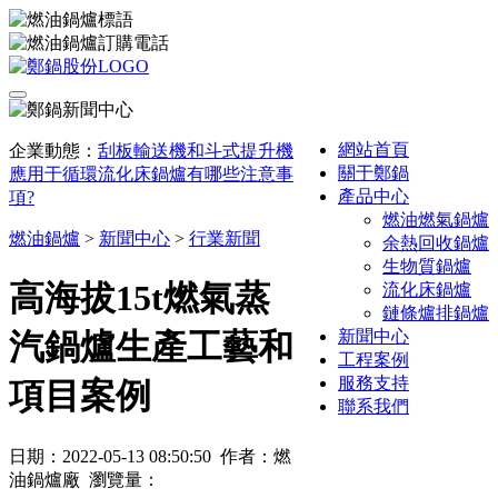
網站首頁
企業動態：
刮板輸送機和斗式提升機
關于鄭鍋
應用于循環流化床鍋爐有哪些注意事
產品中心
項?
燃油燃氣鍋爐
燃油鍋爐
>
新聞中心
>
行業新聞
余熱回收鍋爐
生物質鍋爐
高海拔15t燃氣蒸
流化床鍋爐
鏈條爐排鍋爐
新聞中心
汽鍋爐生產工藝和
工程案例
服務支持
項目案例
聯系我們
日期：2022-05-13 08:50:50 作者：燃
油鍋爐廠 瀏覽量：