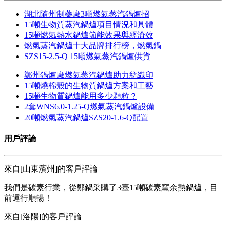
湖北隨州制藥廠3噸燃氣蒸汽鍋爐招
15噸生物質蒸汽鍋爐項目情況和具體
15噸燃氣熱水鍋爐節能效果與經濟效
燃氣蒸汽鍋爐十大品牌排行榜，燃氣鍋
SZS15-2.5-Q 15噸燃氣蒸汽鍋爐供貨
鄭州鍋爐廠燃氣蒸汽鍋爐助力紡織印
15噸燒棉殼的生物質鍋爐方案和工藝
15噸生物質鍋爐能用多少顆粒？
2套WNS6.0-1.25-Q燃氣蒸汽鍋爐設備
20噸燃氣蒸汽鍋爐SZS20-1.6-Q配置
用戶評論
來自[山東濱州]的客戶評論
我們是碳素行業，從鄭鍋采購了3臺15噸碳素窯余熱鍋爐，目
前運行順暢！
來自[洛陽]的客戶評論