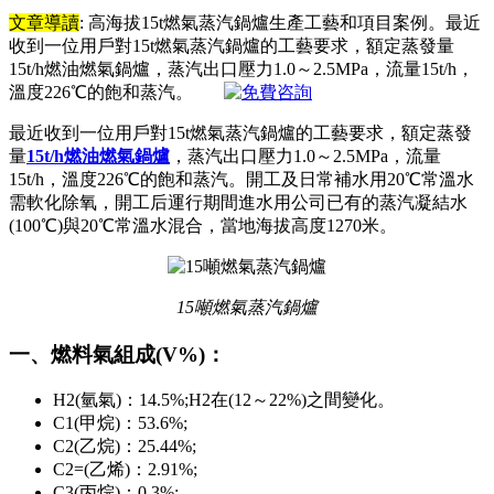
文章導讀
: 高海拔15t燃氣蒸汽鍋爐生產工藝和項目案例。最近
收到一位用戶對15t燃氣蒸汽鍋爐的工藝要求，額定蒸發量
15t/h燃油燃氣鍋爐，蒸汽出口壓力1.0～2.5MPa，流量15t/h，
溫度226℃的飽和蒸汽。
最近收到一位用戶對15t燃氣蒸汽鍋爐的工藝要求，額定蒸發
量
15t/h燃油燃氣鍋爐
，蒸汽出口壓力1.0～2.5MPa，流量
15t/h，溫度226℃的飽和蒸汽。開工及日常補水用20℃常溫水
需軟化除氧，開工后運行期間進水用公司已有的蒸汽凝結水
(100℃)與20℃常溫水混合，當地海拔高度1270米。
15噸燃氣蒸汽鍋爐
一、燃料氣組成(V%)：
H2(氫氣)：14.5%;H2在(12～22%)之間變化。
C1(甲烷)：53.6%;
C2(乙烷)：25.44%;
C2=(乙烯)：2.91%;
C3(丙烷)：0.3%;