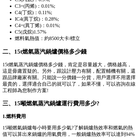
C3=(丙烯)：0.01%;
C4(丁烷)：0.11%;
IC4(異丁烷)：0.28%;
C4=(異丁烯)：0.01%;
C5(戊烷)1.57%
燃料氣熱值：約8500大卡/標立
二、15t燃氣蒸汽鍋爐價格多少錢
15t燃氣蒸汽鍋爐價格多少錢，肯定是容量越大，價格越高，
這是毋庸置疑的。另外，跟設計壓力有關，配置輔機有關，還
跟品牌廠家有關。只能說一分價錢一分貨，用戶選擇不用選擇
最貴的，選擇適合自己的就可以了，如果不懂，可以咨詢在線
工程師為您制作方案!
三、15噸燃氣蒸汽鍋爐運行費用多少?
1.燃料費用
15噸燃氣鍋爐每小時要用多少氣?了解鍋爐熱效率和燃氣的熱
值可以算出來鍋爐的用氣費用，一般鍋爐熱效率可以達到94%