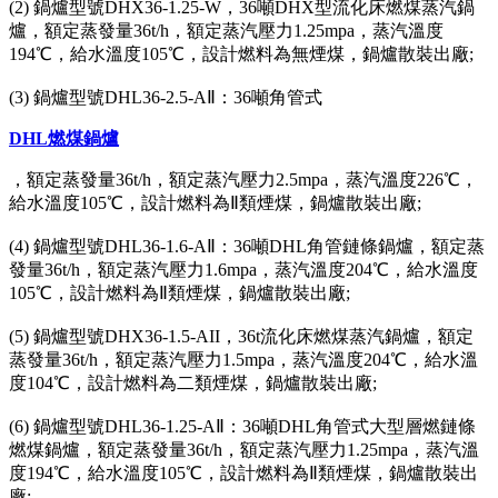
(2) 鍋爐型號DHX36-1.25-W，36噸DHX型流化床燃煤蒸汽鍋
爐，額定蒸發量36t/h，額定蒸汽壓力1.25mpa，蒸汽溫度
194℃，給水溫度105℃，設計燃料為無煙煤，鍋爐散裝出廠;
(3) 鍋爐型號DHL36-2.5-AⅡ：36噸角管式
DHL燃煤鍋爐
，額定蒸發量36t/h，額定蒸汽壓力2.5mpa，蒸汽溫度226℃，
給水溫度105℃，設計燃料為Ⅱ類煙煤，鍋爐散裝出廠;
(4) 鍋爐型號DHL36-1.6-AⅡ：36噸DHL角管鏈條鍋爐，額定蒸
發量36t/h，額定蒸汽壓力1.6mpa，蒸汽溫度204℃，給水溫度
105℃，設計燃料為Ⅱ類煙煤，鍋爐散裝出廠;
(5) 鍋爐型號DHX36-1.5-AII，36t流化床燃煤蒸汽鍋爐，額定
蒸發量36t/h，額定蒸汽壓力1.5mpa，蒸汽溫度204℃，給水溫
度104℃，設計燃料為二類煙煤，鍋爐散裝出廠;
(6) 鍋爐型號DHL36-1.25-AⅡ：36噸DHL角管式大型層燃鏈條
燃煤鍋爐，額定蒸發量36t/h，額定蒸汽壓力1.25mpa，蒸汽溫
度194℃，給水溫度105℃，設計燃料為Ⅱ類煙煤，鍋爐散裝出
廠;