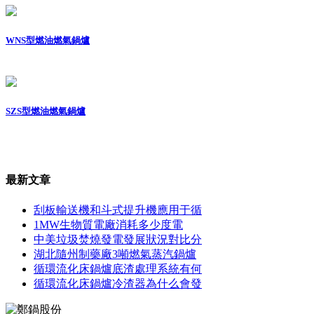
WNS型燃油燃氣鍋爐
SZS型燃油燃氣鍋爐
最新文章
刮板輸送機和斗式提升機應用于循
1MW生物質電廠消耗多少度電
中美垃圾焚燒發電發展狀況對比分
湖北隨州制藥廠3噸燃氣蒸汽鍋爐
循環流化床鍋爐底渣處理系統有何
循環流化床鍋爐冷渣器為什么會發