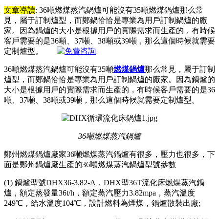
文章導讀
: 36噸燃煤蒸汽鍋爐可能沒有35噸燃煤鍋爐那么常
見，屬于訂制爐型，而鄭鍋恰恰是專業為用戶訂制鍋爐的廠
家。因為鍋爐的大小是根據用戶的實際需求而生產的，有時候
客戶需要的是36噸、37噸、38噸或39噸，那么這個時候就需要
定制爐型。
36噸燃煤蒸汽鍋爐可能沒有35噸
燃煤鍋爐
那么常見，屬于訂制
爐型，而鄭鍋恰恰是專業為用戶訂制鍋爐的廠家。因為鍋爐的
大小是根據用戶的實際需求而生產的，有時候客戶需要的是36
噸、37噸、38噸或39噸，那么這個時候就需要定制爐型。
36噸燃煤蒸汽鍋爐
鄭州燃煤鍋爐廠家36噸燃煤蒸汽鍋爐有很多，壓力也很多，下
面是鄭州鍋爐廠生產的36噸燃煤蒸汽鍋爐型號參數
(1) 鍋爐型號DHX36-3.82-A，DHX型36T流化床燃煤蒸汽鍋
爐，額定蒸發量36t/h，額定蒸汽壓力3.82mpa，蒸汽溫度
249℃，給水溫度104℃，設計燃料為煙煤，鍋爐散裝出廠;