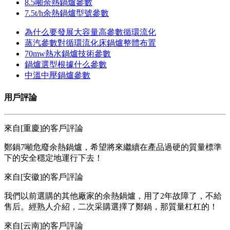
8.5噸余熱鍋爐參數
7.5t/h余熱鍋爐型號參數
為什么要發展大容量高參數循環流化
蒸汽參數對循環流化床鍋爐整體布置
70mw熱水鍋爐技術參數
鍋爐選型根據什么參數
中溫中壓鍋爐參數
用戶評論
來自[重慶]的客戶評論
鄭鍋7噸危廢余熱鍋爐，希望將來繼續在產品過硬的質量標準
下的安全穩定地運行下去！
來自[安徽]的客戶評論
我們以前選購的其他廠家的余熱鍋爐，用了2年故障了，不給
售后。經熟人介紹，二次采購選擇了鄭鍋，那質量杠杠的！
來自[云南]的客戶評論