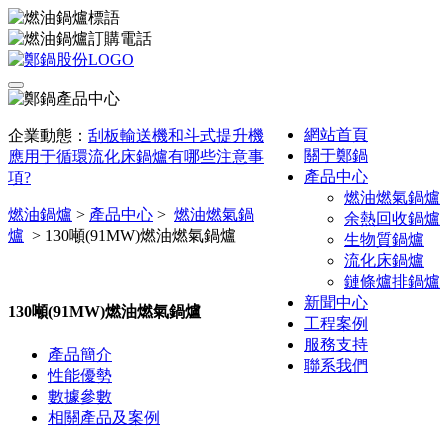
網站首頁
企業動態：
刮板輸送機和斗式提升機
關于鄭鍋
應用于循環流化床鍋爐有哪些注意事
產品中心
項?
燃油燃氣鍋爐
燃油鍋爐
>
產品中心
>
燃油燃氣鍋
余熱回收鍋爐
爐
>
130噸(91MW)燃油燃氣鍋爐
生物質鍋爐
流化床鍋爐
鏈條爐排鍋爐
新聞中心
130噸(91MW)燃油燃氣鍋爐
工程案例
服務支持
產品簡介
聯系我們
性能優勢
數據參數
相關產品及案例