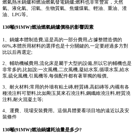
燃氣熱水鍋爐和燃油燃氣發電鍋爐;燃料也非常豐富，天然
氣、液化氣、沼氣、生物質氣、焦爐煤氣、輕油、重油、渣
油、LPG等。
130噸(91MW)燃油燃氣鍋爐價格的影響因素
1、鍋爐本體制造費,這是高的一部分費用,占據整體造價的
60%,本體所用材料的選擇也是十分關鍵的,一定要經過多方對
比以后再選定;
2、輔助機械費用,流化床是屬于大型的設備,所以它的輔機也是
非常多的,比如說:一次風機,二次風機,凝結水泵,循環水泵,給水
泵,硫化風機,引風機等,每個配件都有著單獨的報價。
3、耐火材料;常用的外墻有粘土磚,輕質磚,高鋁磚等,內襯有各
種澆注料可塑料,比如剛玉莫來石澆注料,鋼纖維澆注料,輕質澆
注料,耐火混凝土等;
4、運費、現場安裝費用。這個具體要看項目地的遠近以及安
裝條件
130噸(91MW)燃油鍋爐耗油量是多少?