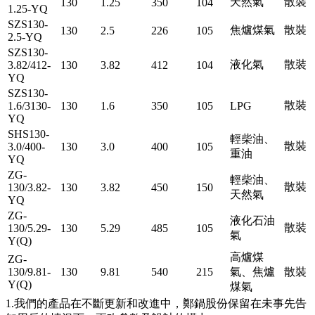
天然氣
散裝
130
1.25
350
104
1.25-YQ
SZS130-
焦爐煤氣
散裝
130
2.5
226
105
2.5-YQ
SZS130-
液化氣
散裝
3.82/412-
130
3.82
412
104
YQ
SZS130-
散裝
1.6/3130-
130
1.6
350
105
LPG
YQ
SHS130-
輕柴油、
散裝
3.0/400-
130
3.0
400
105
重油
YQ
ZG-
輕柴油、
散裝
130/3.82-
130
3.82
450
150
天然氣
YQ
ZG-
液化石油
散裝
130/5.29-
130
5.29
485
105
氣
Y(Q)
高爐煤
ZG-
130/9.81-
130
9.81
540
215
氣、焦爐
散裝
Y(Q)
煤氣
1.我們的產品在不斷更新和改進中，鄭鍋股份保留在未事先告