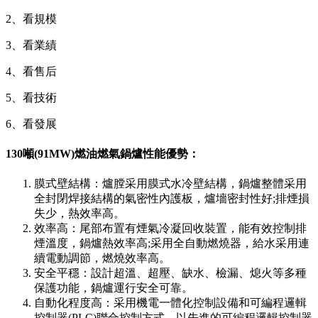
2、看規模
3、看業績
4、看售后
5、看技術
6、看發展
130噸(91MW)燃油燃氣鍋爐性能優勢：
膜式壁結構：爐膛采用膜式水冷壁結構，鍋爐整體采用
全封閉焊接結構的氣密性內護板，爐墻密封性好;排煙損
失少，熱效率高。
效率高：尾部布置有煙氣冷凝回收裝置，能有效控制排
煙溫度，鍋爐熱效率高;采用全自動燃燒器，給水采用連
續電動調節，燃燒效率高。
安全平穩：設計超溫、超壓、缺水、檢漏、熄火等多種
保護功能，鍋爐運行安全可靠。
自動化程度高：采用機電一體化控制設備和可編程邏輯
控制器(PLC)聯合控制方式。以先進的可編程邏輯控制器