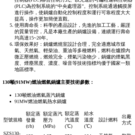
(PLC)為控制系統的“中央處理器”。控制系統通過觸摸屏
進行操作，使鍋爐自動化控制程度和運行可靠程度大大
提高，操作更加簡便直觀。
使用壽命長：科學的產品設計，先進的加工工藝，嚴謹
的質量管控，凡是本廠生產的鍋爐設備，連續運行壽命
均高達15~20年。
環保效果好：鍋爐燃燒室設計合理，完全適應城市煤
氣、天然氣、輕柴油、重油等多種燃料，燃料在爐膛內
微正壓燃燒，燃燒完全，煙氣污染物少，鍋爐的煙氣黑
度、煙塵黑度、濃度、噪音等技術指標均優于國家一類
地區標準。
130噸(91MW)燃油燃氣鍋爐主要技術參數：
130噸燃油燃氣蒸汽鍋爐
91MW燃油燃氣熱水鍋爐
額定蒸
給水
額定蒸
額定蒸汽
出廠
型號規格
汽溫度
溫度
設計燃料
發量
壓力
方式
(t/h)
(MPa)
(℃)
(℃)
SZS130-