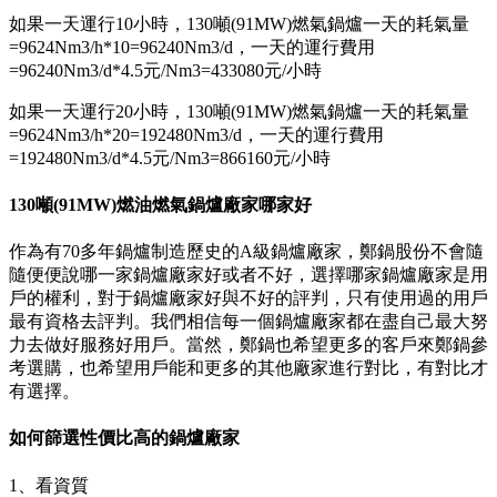
如果一天運行10小時，130噸(91MW)燃氣鍋爐一天的耗氣量
=9624Nm3/h*10=96240Nm3/d，一天的運行費用
=96240Nm3/d*4.5元/Nm3=433080元/小時
如果一天運行20小時，130噸(91MW)燃氣鍋爐一天的耗氣量
=9624Nm3/h*20=192480Nm3/d，一天的運行費用
=192480Nm3/d*4.5元/Nm3=866160元/小時
130噸(91MW)燃油燃氣鍋爐廠家哪家好
作為有70多年鍋爐制造歷史的A級鍋爐廠家，鄭鍋股份不會隨
隨便便說哪一家鍋爐廠家好或者不好，選擇哪家鍋爐廠家是用
戶的權利，對于鍋爐廠家好與不好的評判，只有使用過的用戶
最有資格去評判。我們相信每一個鍋爐廠家都在盡自己最大努
力去做好服務好用戶。當然，鄭鍋也希望更多的客戶來鄭鍋參
考選購，也希望用戶能和更多的其他廠家進行對比，有對比才
有選擇。
如何篩選性價比高的鍋爐廠家
1、看資質