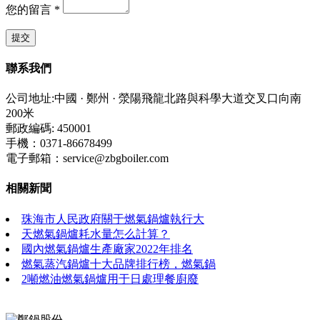
您的留言
*
聯系我們
公司地址:中國 · 鄭州 · 滎陽飛龍北路與科學大道交叉口向南
200米
郵政編碼: 450001
手機：0371-86678499
電子郵箱：service@zbgboiler.com
相關新聞
珠海市人民政府關于燃氣鍋爐執行大
天燃氣鍋爐耗水量怎么計算？
國內燃氣鍋爐生產廠家2022年排名
燃氣蒸汽鍋爐十大品牌排行榜，燃氣鍋
2噸燃油燃氣鍋爐用于日處理餐廚廢