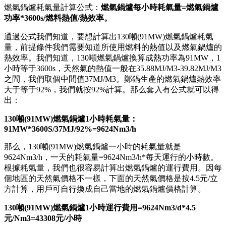
燃氣鍋爐耗氣量計算公式：
燃氣鍋爐每小時耗氣量=燃氣鍋爐
功率*3600s/燃料熱值/熱效率。
通過公式我們知道，要想計算出130噸(91MW)燃氣鍋爐耗氣
量，前提條件我們需要知道所使用燃料的熱值以及燃氣鍋爐的
熱效率。我們知道，130噸燃氣鍋爐換算成熱功率為91MW，1
小時等于3600s，天然氣的熱值一般在35.88MJ/M3-39.82MJ/M3
之間，我們取個中間值37MJ/M3。鄭鍋生產的燃氣鍋爐熱效率
大于等于92%，我們就按92%計算。那么套入有公式就可以得
出：
130噸(91MW)燃氣鍋爐1小時耗氣量：
91MW*3600S/37MJ/92%=9624Nm3/h
那么，130噸(91MW)燃氣鍋爐一小時的耗氣量就是
9624Nm3/h，一天的耗氣量=9624Nm3/h*每天運行的小時數。
根據耗氣量，我們也很容易計算出燃氣鍋爐的運行費用。因每
個地區的天然氣價格不一樣，下面的天然氣價格是按4.5元/立
方計算，用戶可自行換成自己當地的燃氣鍋爐價格計算。
130噸(91MW)燃氣鍋爐1小時運行費用=9624Nm3/d*4.5
元/Nm3=43308元/小時