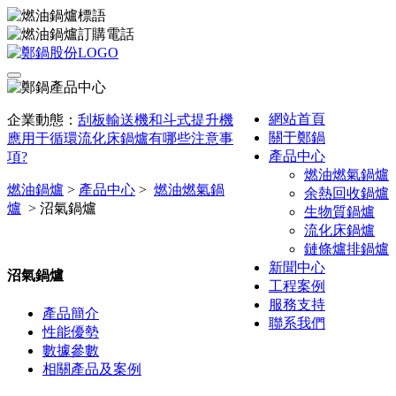
網站首頁
企業動態：
刮板輸送機和斗式提升機
關于鄭鍋
應用于循環流化床鍋爐有哪些注意事
產品中心
項?
燃油燃氣鍋爐
燃油鍋爐
>
產品中心
>
燃油燃氣鍋
余熱回收鍋爐
爐
>
沼氣鍋爐
生物質鍋爐
流化床鍋爐
鏈條爐排鍋爐
新聞中心
沼氣鍋爐
工程案例
服務支持
產品簡介
聯系我們
性能優勢
數據參數
相關產品及案例