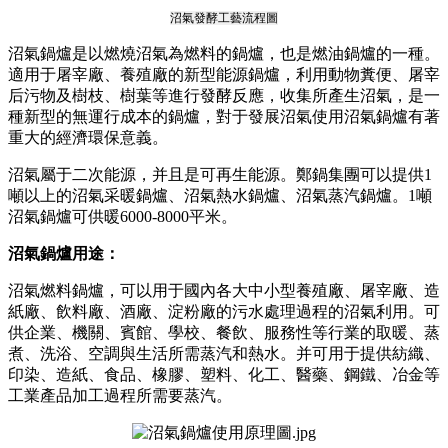
沼氣發酵工藝流程圖
沼氣鍋爐是以燃燒沼氣為燃料的鍋爐，也是燃油鍋爐的一種。
適用于屠宰廠、養殖廠的新型能源鍋爐，利用動物糞便、屠宰
后污物及樹枝、樹葉等進行發酵反應，收集所產生沼氣，是一
種新型的無運行成本的鍋爐，對于發展沼氣使用沼氣鍋爐有著
重大的經濟環保意義。
沼氣屬于二次能源，并且是可再生能源。鄭鍋集團可以提供1
噸以上的沼氣采暖鍋爐、沼氣熱水鍋爐、沼氣蒸汽鍋爐。1噸
沼氣鍋爐可供暖6000-8000平米。
沼氣鍋爐用途：
沼氣燃料鍋爐，可以用于國內各大中小型養殖廠、屠宰廠、造
紙廠、飲料廠、酒廠、淀粉廠的污水處理過程的沼氣利用。可
供企業、機關、賓館、學校、餐飲、服務性等行業的取暖、蒸
煮、洗浴、空調與生活所需蒸汽和熱水。并可用于提供紡織、
印染、造紙、食品、橡膠、塑料、化工、醫藥、鋼鐵、冶金等
工業產品加工過程所需要蒸汽。