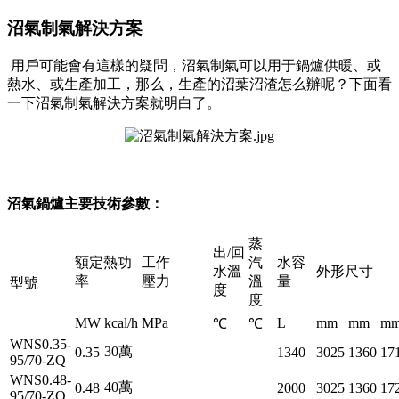
沼氣制氣解決方案
用戶可能會有這樣的疑問，沼氣制氣可以用于鍋爐供暖、或
熱水、或生產加工，那么，生產的沼葉沼渣怎么辦呢？下面看
一下沼氣制氣解決方案就明白了。
沼氣鍋爐主要技術參數：
蒸
出/回
額定熱功
工作
汽
水容
水溫
外形尺寸
率
壓力
溫
量
型號
度
度
MW
kcal/h
MPa
L
mm
mm
m
℃
℃
WNS0.35-
30萬
0.35
1340
3025
1360
17
95/70-ZQ
WNS0.48-
40萬
0.48
2000
3025
1360
17
95/70-ZQ