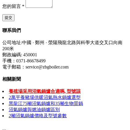
您的留言
*
聯系我們
公司地址:中國 · 鄭州 · 滎陽飛龍北路與科學大道交叉口向南
200米
郵政編碼: 450001
手機：0371-86678499
電子郵箱：service@zbgboiler.com
相關新聞
養殖場采用沼氣鍋爐合適嗎, 型號該
2萬平養豬場供暖沼氣熱水鍋爐選型
黑龍江75噸沼氣鍋爐和35噸生物質鍋
沼氣鍋爐與燃油鍋爐區別
2噸沼氣鍋爐價格及型號參數