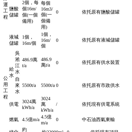
2個，每
每個
運
鹽酸
個16m/
16m3/
工
0
依托原有鹽酸儲罐
個(一
儲罐
個(一個
程
個備
備用)
用)
1個，
液堿
1個，
依托原有液堿儲罐
16m/
0
儲罐
16m/個
個
吳
淞
486.9
486.9萬
依托原有供水裝置
0
萬t/a
江
t/a
給
水
水
公
自
用
來
5500t/a
5500t/a
0
依托原有市政供水
工
水
程
3024
3024萬
供電
萬
/
依托現有供電系統
kWh/a
kWh/a
4.5億
燃氣
4.5億m/a
0
中石油西氣東輸
m/a
約