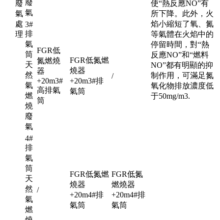
廢
廢
使“熱反應NO”有
氣
氣
所下降。此外，火
處
焰小縮短了氧、氮
3#
排
理
等氣體在火焰中的
氣
停留時間，對“熱
FGR低
筒
反應NO”和“燃料
FGR低氮燃
氮燃燒
天
NO”都有明顯的抑
燒器
器
然
制作用，可滿足氮
/
+20m3#
+20m3#排
氣
氧化物排放濃度低
高排氣
氣筒
燃
于50mg/m3.
筒
燒
廢
氣
4#
排
氣
筒
FGR低氮燃
FGR低氮
天
燒器
燃燒器
然
/
+20m4#排
+20m4#排
氣
氣筒
氣筒
燃
燒