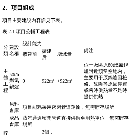
2、項目組成
項目主要建設內容詳見下表。
表 2-1 項目公輔工程表
設計能力
分
建設
備注
擴建
類
名稱
擴建前
增減量
后
位于廠區原80t燃氣鍋
主
爐附近預留空地內，
50t/h
體
主要用于原鍋爐因檢
燃氣
0
922m²
+922m²
工
修、故障等原因停運
鍋爐
程
或瞬時供熱量不足時
提供供熱
原料
項目能耗采用密閉管道運輸，無需貯存場所
倉庫
成品
蒸汽通過密閉管道直接供應至用熱單位，無需貯存
倉庫
場所
2個，
貯