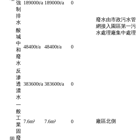
強
189000t/a
189000t/a
0
制
排
廢水由市政污水管
水
網接入園區第一污
酸
水處理廠集中處理
堿
中
48400t/a
48400t/a
0
和
廢
水
反
滲
透
383600t/a
383600t/a
0
濃
水
一
般
工
廠區北側
7.6m²
7.6m²
0
業
固
廢
固