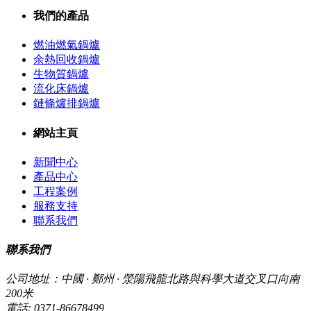
我們的產品
燃油燃氣鍋爐
余熱回收鍋爐
生物質鍋爐
流化床鍋爐
鏈條爐排鍋爐
網站主頁
新聞中心
產品中心
工程案例
服務支持
聯系我們
聯系我們
公司地址：中國 · 鄭州 · 滎陽飛龍北路與科學大道交叉口向南
200米
電話:
0371-86678499