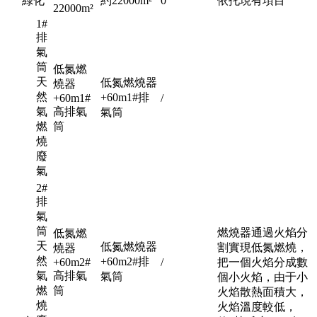
綠化
約22000m²
0
依托現有項目
22000m²
1#
排
氣
筒
低氮燃
天
低氮燃燒器
燒器
然
+60m1#排
+60m1#
/
氣
高排氣
氣筒
燃
筒
燒
廢
氣
2#
排
氣
筒
燃燒器通過火焰分
低氮燃
天
低氮燃燒器
割實現低氮燃燒，
燒器
然
+60m2#排
+60m2#
/
把一個火焰分成數
氣
高排氣
氣筒
個小火焰，由于小
燃
筒
火焰散熱面積大，
燒
火焰溫度較低，