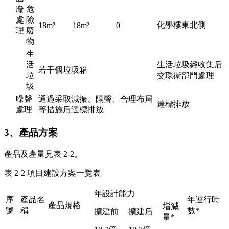
廢
危
處
險
化學樓東北側
18m²
18m²
0
理
廢
物
生
活
生活垃圾經收集后
若干個垃圾箱
垃
交環衛部門處理
圾
噪聲
通過采取減振、隔聲、合理布局
達標排放
處理
等措施后達標排放
3、產品方案
產品及產量見表 2-2。
表 2-2 項目建設方案一覽表
年設計能力
序
產品名
年運行時
產品規格
增減
號
稱
數*
擴建前
擴建后
量*