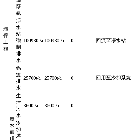
廢
氣
凈
水
環
站
保
強
100930t/a
100930t/a
0
回流至凈水站
工
制
程
排
水
鍋
爐
回用至冷卻系統
25700t/a
25700t/a
0
排
水
生
活
3600t/a
3600t/a
0
污
水
廢
冷
水
卻
處
塔
理