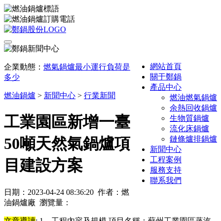
網站首頁
企業動態：
燃氣鍋爐最小運行負荷是
關于鄭鍋
多少
產品中心
燃油鍋爐
>
新聞中心
>
行業新聞
燃油燃氣鍋爐
余熱回收鍋爐
工業園區新增一臺
生物質鍋爐
流化床鍋爐
鏈條爐排鍋爐
50噸天然氣鍋爐項
新聞中心
工程案例
目建設方案
服務支持
聯系我們
日期：2023-04-24 08:36:20 作者：燃
油鍋爐廠 瀏覽量：
文章導讀
: 1、工程內容及規模 項目名稱：蘇州工業園區蒸汽