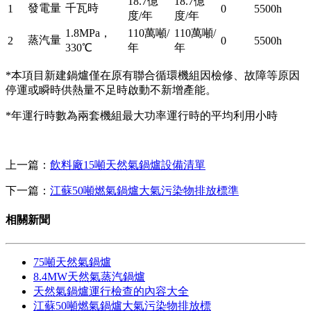
18.7億
18.7億
發電量
千瓦時
1
0
5500h
度/年
度/年
1.8MPa，
110萬噸/
110萬噸/
蒸汽量
2
0
5500h
330℃
年
年
*本項目新建鍋爐僅在原有聯合循環機組因檢修、故障等原因
停運或瞬時供熱量不足時啟動不新增產能。
*年運行時數為兩套機組最大功率運行時的平均利用小時
上一篇：
飲料廠15噸天然氣鍋爐設備清單
下一篇：
江蘇50噸燃氣鍋爐大氣污染物排放標準
相關新聞
75噸天然氣鍋爐
8.4MW天然氣蒸汽鍋爐
天然氣鍋爐運行檢查的內容大全
江蘇50噸燃氣鍋爐大氣污染物排放標