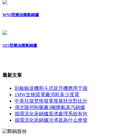
WNS型燃油燃氣鍋爐
SZS型燃油燃氣鍋爐
最新文章
刮板輸送機和斗式提升機應用于循
1MW生物質電廠消耗多少度電
中美垃圾焚燒發電發展狀況對比分
湖北隨州制藥廠3噸燃氣蒸汽鍋爐
循環流化床鍋爐底渣處理系統有何
循環流化床鍋爐冷渣器為什么會發