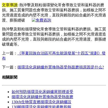
文章導讀
: 熱沖擊及顆粒循環變化常會導致立管和返料器的磨
損。施工質量問題也會導致立管和返料器磨損，如模板之間不
光滑過渡造成的內壁不光滑，直段與錐段的結合處的不光滑過
渡、膨脹縫破
熱沖擊及顆粒循環變化常會導致立管和返料器的磨損。施工質
量問題也會導致立管和返料器磨損，如模板之間不光滑過渡造
成的內壁不光滑，直段與錐段的結合處的不光滑過渡、膨脹縫
破壞處等。
上一篇：
《寧夏回族自治區可再生能源發展“十四五”規劃》發
布
下一篇：
循環流化床鍋爐外置換熱器受熱面磨損原因是什么?
相關新聞
如何預防循環流化床鍋爐尾部煙道受
循環流化床鍋爐外置換熱器受熱面磨
130t/h生物質直燃循環流化床鍋爐設
130噸循環流化床鍋爐技術參數和報