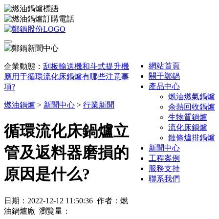
網站首頁
企業動態：
刮板輸送機和斗式提升機
關于鄭鍋
應用于循環流化床鍋爐有哪些注意事
產品中心
項?
燃油燃氣鍋爐
燃油鍋爐
>
新聞中心
>
行業新聞
余熱回收鍋爐
生物質鍋爐
循環流化床鍋爐立
流化床鍋爐
鏈條爐排鍋爐
新聞中心
管及返料器磨損的
工程案例
服務支持
原因是什么?
聯系我們
日期：2022-12-12 11:50:36 作者：燃
油鍋爐廠 瀏覽量：