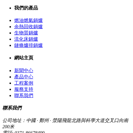
我們的產品
燃油燃氣鍋爐
余熱回收鍋爐
生物質鍋爐
流化床鍋爐
鏈條爐排鍋爐
網站主頁
新聞中心
產品中心
工程案例
服務支持
聯系我們
聯系我們
公司地址：中國 · 鄭州 · 滎陽飛龍北路與科學大道交叉口向南
200米
電話:
0371-86678499