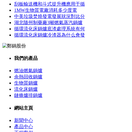
刮板輸送機和斗式提升機應用于循
1MW生物質電廠消耗多少度電
中美垃圾焚燒發電發展狀況對比分
湖北隨州制藥廠3噸燃氣蒸汽鍋爐
循環流化床鍋爐底渣處理系統有何
循環流化床鍋爐冷渣器為什么會發
我們的產品
燃油燃氣鍋爐
余熱回收鍋爐
生物質鍋爐
流化床鍋爐
鏈條爐排鍋爐
網站主頁
新聞中心
產品中心