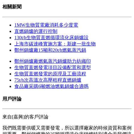
相關新聞
1MW生物質電廠消耗多少度電
直燃鍋爐的運行控制
130t/h生物質直燃循環流化床鍋爐設
上海市碳達峰實施方案：新建一批生物
鄭州鍋爐廠15噸和20t/h燃氣蒸汽鍋
鄭州鍋爐廠燃氣蒸汽鍋爐助力紡織印
生物質直燃發電項目設備配置和選型
生物質直燃發電的原理及工藝流程
75t/h次高溫次高壓秸稈直燃鍋爐
食品廠采購6噸燃油燃氣鍋爐合適嗎
用戶評論
來自[嘉興]的客戶評論
我們既需要供暖又需要發電，所以選擇廠家的時候資質和案例