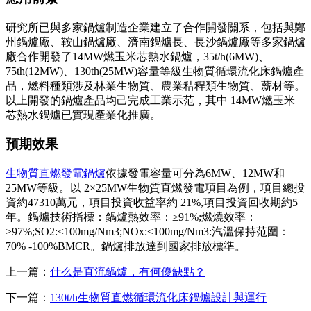
研究所已與多家鍋爐制造企業建立了合作開發關系，包括與鄭
州鍋爐廠、鞍山鍋爐廠、濟南鍋爐長、長沙鍋爐廠等多家鍋爐
廠合作開發了14MW燃玉米芯熱水鍋爐，35t/h(6MW)、
75th(12MW)、130th(25MW)容量等級生物質循環流化床鍋爐產
品，燃料種類涉及林業生物質、農業秸稈類生物質、薪材等。
以上開發的鍋爐產品均己完成工業示范，其中 14MW燃玉米
芯熱水鍋爐已實現產業化推廣。
預期效果
生物質直燃發電鍋爐
依據發電容量可分為6MW、12MW和
25MW等級。以 2×25MW生物質直燃發電項目為例，項目總投
資約47310萬元，項目投資收益率約 21%,項目投資回收期約5
年。鍋爐技術指標：鍋爐熱效率：≥91%;燃燒效率：
≥97%;SO2:≤100mg/Nm3;NOx:≤100mg/Nm3:汽溫保持范圍：
70% -100%BMCR。鍋爐排放達到國家排放標準。
上一篇：
什么是直流鍋爐，有何優缺點？
下一篇：
130t/h生物質直燃循環流化床鍋爐設計與運行