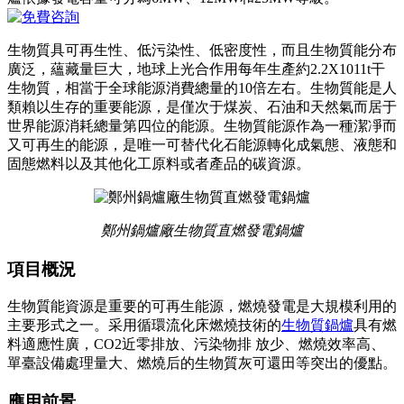
生物質具可再生性、低污染性、低密度性，而且生物質能分布
廣泛，蘊藏量巨大，地球上光合作用每年生產約2.2X1011t干
生物質，相當于全球能源消費總量的10倍左右。生物質能是人
類賴以生存的重要能源，是僅次于煤炭、石油和天然氣而居于
世界能源消耗總量第四位的能源。生物質能源作為一種潔凈而
又可再生的能源，是唯一可替代化石能源轉化成氣態、液態和
固態燃料以及其他化工原料或者產品的碳資源。
鄭州鍋爐廠生物質直燃發電鍋爐
項目概況
生物質能資源是重要的可再生能源，燃燒發電是大規模利用的
主要形式之一。采用循環流化床燃燒技術的
生物質鍋爐
具有燃
料適應性廣，CO2近零排放、污染物排 放少、燃燒效率高、
單臺設備處理量大、燃燒后的生物質灰可還田等突出的優點。
應用前景