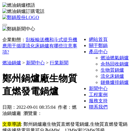
網站首頁
企業動態：
刮板輸送機和斗式提升機
關于鄭鍋
應用于循環流化床鍋爐有哪些注意事
產品中心
項?
燃油燃氣鍋爐
燃油鍋爐
>
新聞中心
>
行業新聞
余熱回收鍋爐
生物質鍋爐
鄭州鍋爐廠生物質
流化床鍋爐
鏈條爐排鍋爐
新聞中心
直燃發電鍋爐
工程案例
服務支持
聯系我們
日期：2022-09-01 08:35:04 作者：燃
油鍋爐廠 瀏覽量：
文章導讀
: 鄭州鍋爐廠生物質直燃發電鍋爐,生物質直燃發電鍋
爐依據發電容量可分為6MW、12MW和25MW等級。