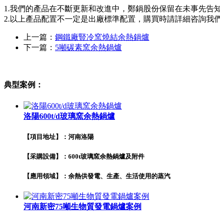
1.我們的產品在不斷更新和改進中，鄭鍋股份保留在未事先告
2.以上產品配置不一定是出廠標準配置，購買時請詳細咨詢我
上一篇：
鋼鐵廠豎冷窯燒結余熱鍋爐
下一篇：
5噸碳素窯余熱鍋爐
典型案例：
洛陽600t/d玻璃窯余熱鍋爐
【項目地址】：河南洛陽
【采購設備】：600t玻璃窯余熱鍋爐及附件
【應用領域】：余熱供發電、生產、生活使用的蒸汽
河南新密75噸生物質發電鍋爐案例