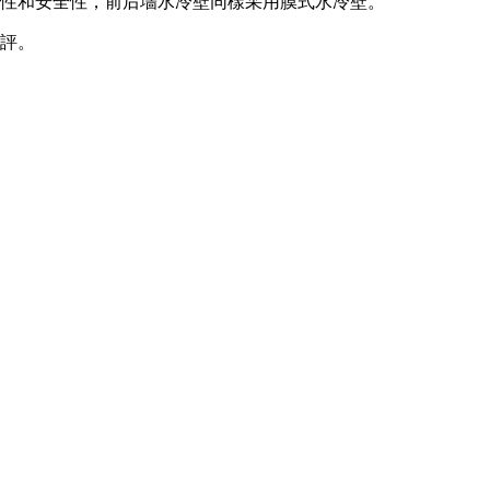
封性和安全性，前后墻水冷壁同樣采用膜式水冷壁。
好評。