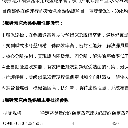
傳熱能力;省煤器采用鍋爐蛇形管，橫向沖刷錯排布置;水冷系
目前鄭鍋在線運行的碳素窯余熱鍋爐項目，蒸發量3t/h～50t
3噸碳素窯余熱鍋爐性能優勢：
1.環保達標，在鍋爐適當溫度段預留SCR脫硝空間，滿足煙氣
2.獨創膜式水冷壁結構，傳熱效率高，密封性能好，解決漏風
3.核心分離技術，實現爐內兩級氣、固分離，解決除塵效率低
4.全自動聲波吹灰器，有效降低飛灰對鍋爐受熱面的污染，最
5.維護便捷，雙級鎖氣器實現煙氣側密封和全自動清灰，解決
6.鋼管省煤器，機械強度高，抗沖擊，負荷適應性強，系統布
3噸碳素窯余熱鍋爐主要技術參數：
型號規格
額定蒸發量(t/h)
額定蒸汽壓力(MPa)
額定蒸汽
Q9/850-3.0-4.0/450
3
4
450