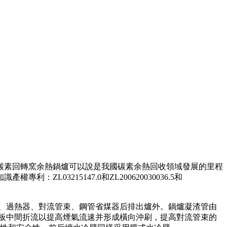
款碳素回轉窯余熱鍋爐可以說是我國碳素余熱回收領域發展的里程
3215147.0和ZL200620030036.5和
、過熱器、對流管束、鋼管省煤器后排出爐外。鍋爐凝渣管由
板中間折流以提高煙氣流速并形成橫向沖刷，提高對流管束的