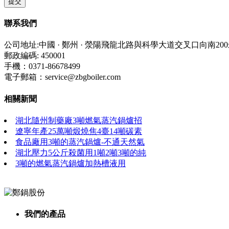
聯系我們
公司地址:中國 · 鄭州 · 滎陽飛龍北路與科學大道交叉口向南20
郵政編碼: 450001
手機：0371-86678499
電子郵箱：service@zbgboiler.com
相關新聞
湖北隨州制藥廠3噸燃氣蒸汽鍋爐招
遼寧年產25萬噸煅燒焦4臺14噸碳素
食品廠用3噸的蒸汽鍋爐-不通天然氣
湖北壓力5公斤殺菌用1噸2噸3噸的純
3噸的燃氣蒸汽鍋爐加熱槽液用
我們的產品