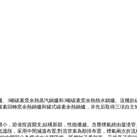
爐、3噸碳素窯余熱蒸汽鍋爐和3噸碳素窯余熱熱水鍋爐。這幾
余熱鍋爐和罐式碳素余熱鍋爐，并先后取得三項自主知識產權專利：ZL0
積小，節省投資開支;結構新穎，性能優越。含塵煙氣經由凝渣管
低溫段，采用中間減溫布置;對流管束為順排布置，煙氣兩次折流