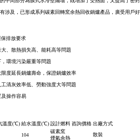
統的中間部分為膜式水冷壁隔墻，既增加了受熱面，又提高了密
/h均有涉及，已形成系列碳素回轉窯余熱回收鍋爐產品，廣受用戶
環保排放要求
量大、散熱損失高、能耗高等問題
下，環境污染嚴重等問題
大限度延長鍋爐壽命，保證鍋爐效率
人工清灰效率低、勞動強度大等問題
置及操作容易
溫度(℃)
給水溫度(℃)
設計燃料
咨詢價格
出廠方式
碳素窯
散裝
104
煙氣余熱