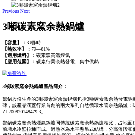
Previous
Next
3噸碳素窯余熱鍋爐
【容量】：
3 噸/時
【熱效率】：
79—81%
【適用燃料】：
碳素窯高溫煙氣
【應用范圍】：
碳素行業余熱發電、集中供熱
3噸碳素窯余熱鍋爐產品簡介：
鄭鍋股份生產的3噸碳素窯余熱鍋爐包括3噸碳素窯余熱發電鍋
碑，該產品涵蓋行業首創的兩大系列自然循環水管余熱鍋爐：碳素回轉窯
ZL200820148479.3。
鄭鍋碳素窯余熱煙氣鍋爐同傳統碳素窯余熱鍋爐相比，占地面
前墻水冷壁拉稀而成。過熱器為水平懸吊式結構，分高溫段和