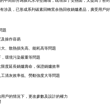
統的中間部分為膜式水冷壁隔墻，既增加了受熱面，又提高了密
/h均有涉及，已形成系列碳素回轉窯余熱回收鍋爐產品，廣受用戶
問題
置及操作容易
量大、散熱損失高、能耗高等問題
下，環境污染嚴重等問題
大限度延長鍋爐壽命，保證鍋爐效率
人工清灰效率低、勞動強度大等問題
知用戶的情況下，更改參數及設計的權力
們