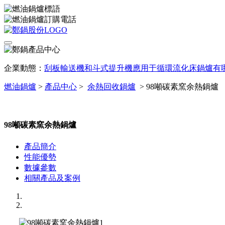
企業動態：
刮板輸送機和斗式提升機應用于循環流化床鍋爐有
燃油鍋爐
>
產品中心
>
余熱回收鍋爐
>
98噸碳素窯余熱鍋爐
98噸碳素窯余熱鍋爐
產品簡介
性能優勢
數據參數
相關產品及案例