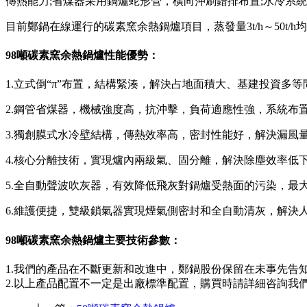
傳熱能力;省煤器采用鍋爐蛇形管，橫向沖刷錯排布置;水冷系
目前鄭鍋在線運行的碳素窯余熱鍋爐項目，蒸發量3t/h～50t
98噸碳素窯余熱鍋爐性能優勢：
1.立式倒“π”布置，結構緊湊，解決占地面積大、基建投資多等
2.鋼管省煤器，機械強度高，抗沖擊，負荷適應性強，系統布
3.獨創膜式水冷壁結構，傳熱效率高，密封性能好，解決漏風
4.核心分離技術，實現爐內兩級氣、固分離，解決除塵效率低
5.全自動聲波吹灰器，有效降低飛灰對鍋爐受熱面的污染，最
6.維護便捷，雙級鎖氣器實現煙氣側密封和全自動清灰，解決
98噸碳素窯余熱鍋爐主要技術參數：
1.我們的產品在不斷更新和改進中，鄭鍋股份保留在未事先告
2.以上產品配置不一定是出廠標準配置，購買時請詳細咨詢我