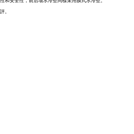
封性和安全性，前后墻水冷壁同樣采用膜式水冷壁。
好評。