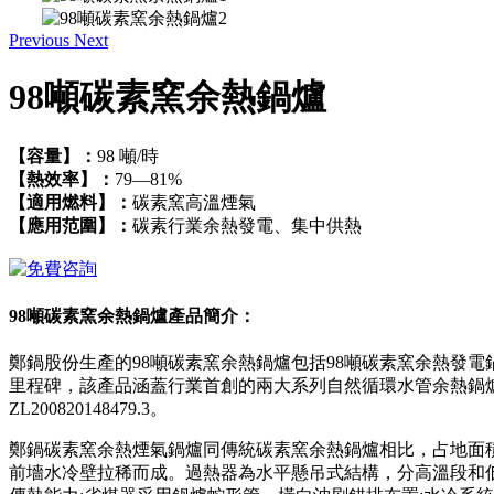
Previous
Next
98噸碳素窯余熱鍋爐
【容量】：
98 噸/時
【熱效率】：
79—81%
【適用燃料】：
碳素窯高溫煙氣
【應用范圍】：
碳素行業余熱發電、集中供熱
98噸碳素窯余熱鍋爐產品簡介：
鄭鍋股份生產的98噸碳素窯余熱鍋爐包括98噸碳素窯余熱發
里程碑，該產品涵蓋行業首創的兩大系列自然循環水管余熱鍋爐：碳素回
ZL200820148479.3。
鄭鍋碳素窯余熱煙氣鍋爐同傳統碳素窯余熱鍋爐相比，占地面
前墻水冷壁拉稀而成。過熱器為水平懸吊式結構，分高溫段和