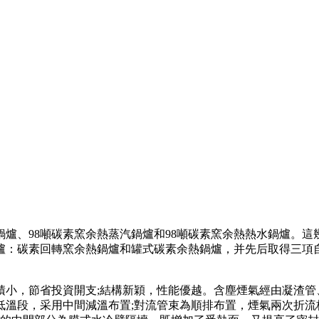
電鍋爐、98噸碳素窯余熱蒸汽鍋爐和98噸碳素窯余熱熱水鍋爐。
轉窯余熱鍋爐和罐式碳素余熱鍋爐，并先后取得三項自主知識產權專利：Z
積小，節省投資開支;結構新穎，性能優越。含塵煙氣經由凝渣管
低溫段，采用中間減溫布置;對流管束為順排布置，煙氣兩次折流