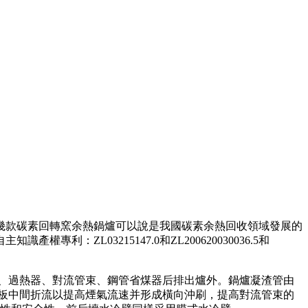
這幾款碳素回轉窯余熱鍋爐可以說是我國碳素余熱回收領域發展的
L03215147.0和ZL200620030036.5和
、過熱器、對流管束、鋼管省煤器后排出爐外。鍋爐凝渣管由
板中間折流以提高煙氣流速并形成橫向沖刷，提高對流管束的