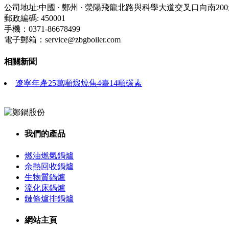
公司地址:中國 · 鄭州 · 滎陽飛龍北路與科學大道交叉口向南20
郵政編碼: 450001
手機：0371-86678499
電子郵箱：service@zbgboiler.com
相關新聞
遼寧年產25萬噸煅燒焦4臺14噸碳素
我們的產品
燃油燃氣鍋爐
余熱回收鍋爐
生物質鍋爐
流化床鍋爐
鏈條爐排鍋爐
網站主頁