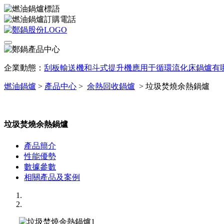
企業動態：
刮板輸送機和斗式提升機應用于循環流化床鍋爐有
燃油鍋爐
>
產品中心
>
余熱回收鍋爐
>
垃圾焚燒余熱鍋爐
垃圾焚燒余熱鍋爐
產品簡介
性能優勢
數據參數
相關產品及案例