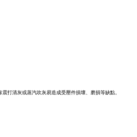
缺點。
靠震打清灰或蒸汽吹灰易造成受壓件損壞、磨損等缺點。