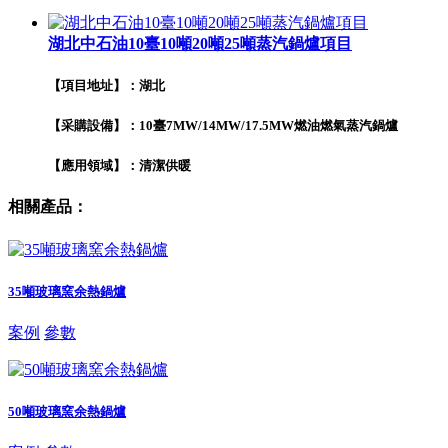
湖北中石油10臺10噸20噸25噸蒸汽鍋爐項目
【項目地址】：湖北
【采購設備】：10臺7MW/14MW/17.5MW燃油燃氣蒸汽鍋爐
【應用領域】：清潔供暖
相關產品：
35噸玻璃窯余熱鍋爐
案例
參數
50噸玻璃窯余熱鍋爐