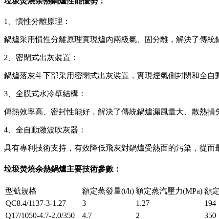
垃圾焚燒余熱鍋爐性能優勢：
1、慣性分離原理：
鍋爐采用慣性分離原理實現爐內兩級氣、固分離，解決了傳
2、密閉式出灰裝置：
鍋爐落灰斗下部采用密閉式出灰裝置，實現煙氣側封閉和全
3、全膜式水冷壁結構：
傳熱效率高、密封性能好，解決了傳統鍋爐漏風量大、散熱
4、全自動激波吹灰器：
具有專利技術支持，有效降低飛灰對鍋爐受熱面的污染，從而
垃圾焚燒余熱鍋爐主要技術參數：
型號規格
額定蒸發量(t/h)
額定蒸汽壓力(MPa)
額定
QC8.4/1137-3-1.27
3
1.27
194
Q17/1050-4.7-2.0/350
4.7
2
350