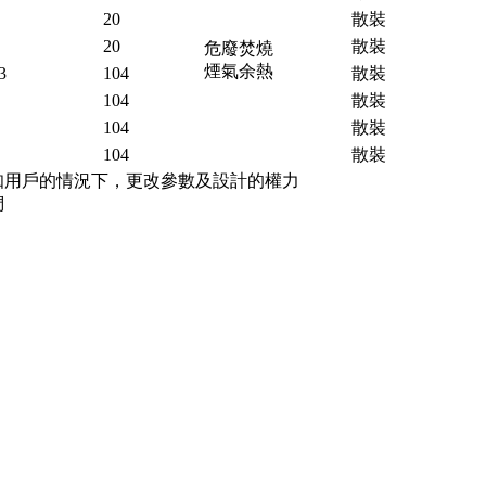
20
散裝
20
散裝
危廢焚燒
煙氣余熱
3
104
散裝
104
散裝
104
散裝
104
散裝
知用戶的情況下，更改參數及設計的權力
們