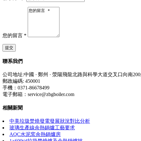
您的留言
*
聯系我們
公司地址:中國 · 鄭州 · 滎陽飛龍北路與科學大道交叉口向南20
郵政編碼: 450001
手機：0371-86678499
電子郵箱：service@zbgboiler.com
相關新聞
中美垃圾焚燒發電發展狀況對比分析
玻璃生產線余熱鍋爐工藝要求
AQC水泥窯余熱鍋爐房
1×600t/d垃圾焚燒爐及余熱鍋爐技